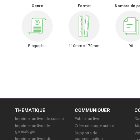
Genre
Format
Nombre de p
Biographie
110mm x 170mm
90
E
THÉMATIQUE
COMMUNIQUER
C
Imprimer un livre de cuisine
Publier un livre
Con
Imprimer un livre de
Créer une page auteur
Aid
généalogie
Supports de
Vi
Imprimer un livret de
communication