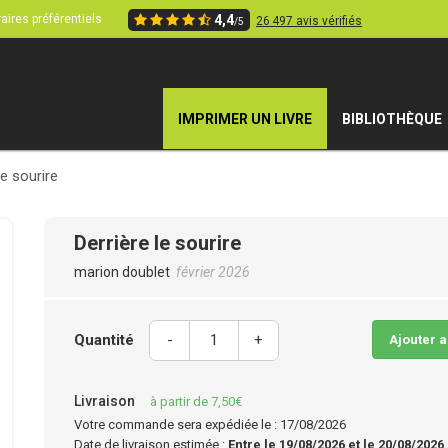
aires préférentiels
4,4
26 497 avis vérifiés
/5
IMPRIMER UN LIVRE
BIBLIOTHÈQUE
le sourire
Derrière le sourire
marion doublet
février 2026
Quantité
-
+
Ajouter 
Livraison
à partir de 7,50€
Votre commande sera expédiée le : 17/08/2026
Date de livraison estimée :
Entre le 19/08/2026 et le 20/08/2026