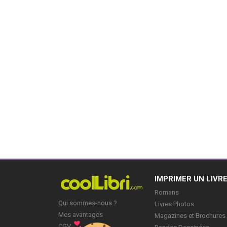
IMPRIMER UN LIVR
Romans
Qui sommes-nous ?
Livres Photos
Mes avantages
Magazines et Brochures
CGV