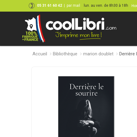
05 31 61 60 42
|
par mail
lun. au ven. de 8h30 à 18h
Hor
Accueil
Bibliothèque
marion doublet
Derrière 