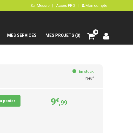
Sur Mesure |
Accès PRO |
Mon compte
0
MES SERVICES
MES PROJETS (0)
En stock
Neuf
9
€
au panier
,99