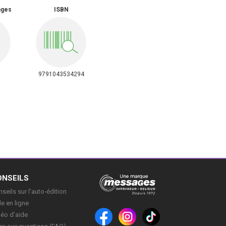
ages
ISBN
9791043534294
ONSEILS
seils sur l’auto-édition
e en ligne
déo d’aide