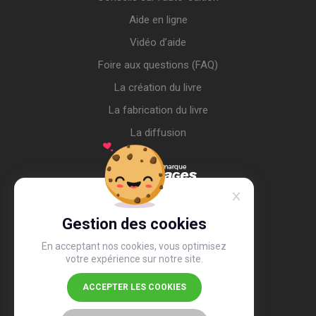
Aide en ligne
Vidéo d’aide
Foire aux questions (FAQ)
La création du livre
La fabrication du livre
La diffusion
Gestion des cookies
En acceptant nos cookies, vous optimisez
votre expérience sur notre site.
ACCEPTER LES COOKIES
4,4
/5
26 497 avis