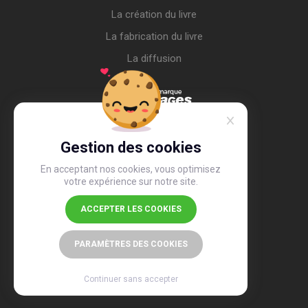
La création du livre
La fabrication du livre
La diffusion
Gestion des cookies
En acceptant nos cookies, vous optimisez
votre expérience sur notre site.
ACCEPTER LES COOKIES
4,4
/5
26 505 avis
PARAMÈTRES DES COOKIES
Continuer sans accepter