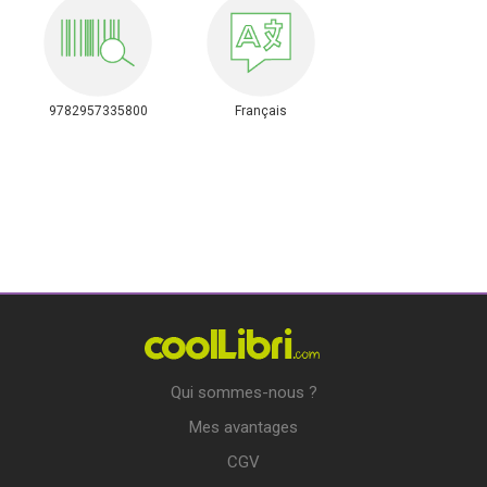
9782957335800
Français
Qui sommes-nous ?
Mes avantages
CGV