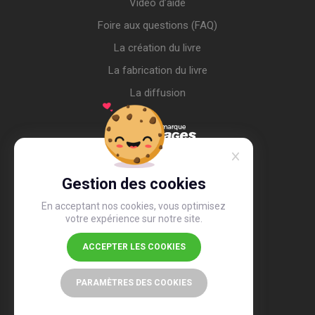
Vidéo d’aide
Foire aux questions (FAQ)
La création du livre
La fabrication du livre
La diffusion
Gestion des cookies
En acceptant nos cookies, vous optimisez
votre expérience sur notre site.
ACCEPTER LES COOKIES
4,4
/5
26 508 avis
PARAMÈTRES DES COOKIES