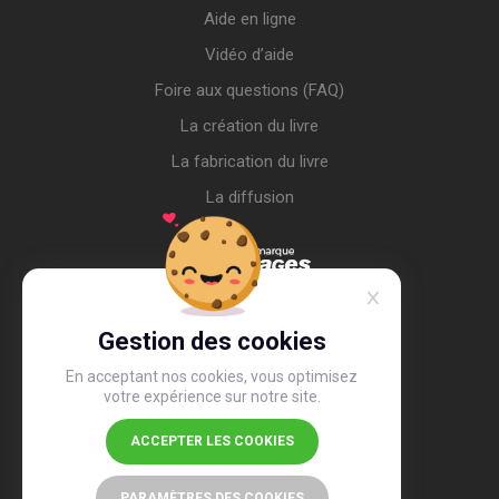
Aide en ligne
Vidéo d’aide
Foire aux questions (FAQ)
La création du livre
La fabrication du livre
La diffusion
Gestion des cookies
En acceptant nos cookies, vous optimisez
votre expérience sur notre site.
ACCEPTER LES COOKIES
4,4
/5
26 489 avis
PARAMÈTRES DES COOKIES