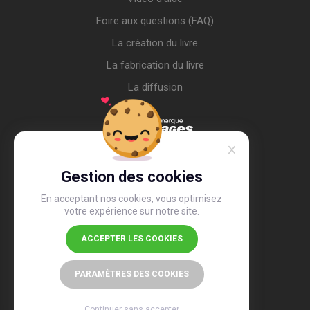
Foire aux questions (FAQ)
La création du livre
La fabrication du livre
La diffusion
Gestion des cookies
En acceptant nos cookies, vous optimisez
votre expérience sur notre site.
ACCEPTER LES COOKIES
4,4
/5
26 487 avis
PARAMÈTRES DES COOKIES
Continuer sans accepter