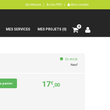
Sur Mesure |
Accès PRO |
Mon compte
0
MES SERVICES
MES PROJETS (0)
En stock
Neuf
17
€
au panier
,00