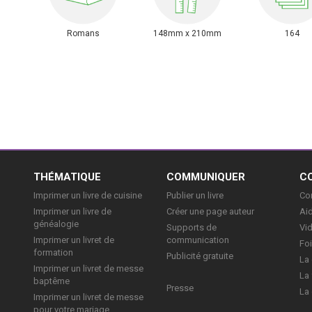
Romans
148mm x 210mm
164
E
THÉMATIQUE
COMMUNIQUER
C
Imprimer un livre de cuisine
Publier un livre
Con
Imprimer un livre de
Créer une page auteur
Aid
généalogie
Supports de
Vi
Imprimer un livret de
communication
Foi
formation
Publicité gratuite
La 
Imprimer un livret de messe
La 
baptême
Presse
La 
Imprimer un livret de messe
pour votre mariage