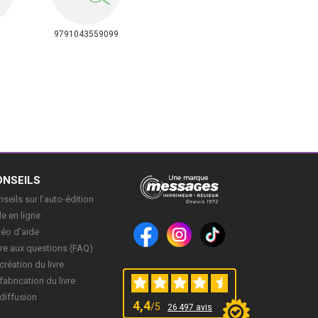
9791043559099
ONSEILS
seils sur l’auto-édition
e en ligne
déo d’aide
re aux questions (FAQ)
création du livre
fabrication du livre
diffusion
4,4
/5
26 497 avis