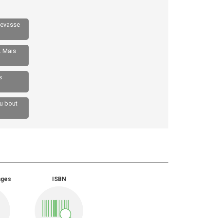
crevasse
. Mais
s
au bout
ages
ISBN