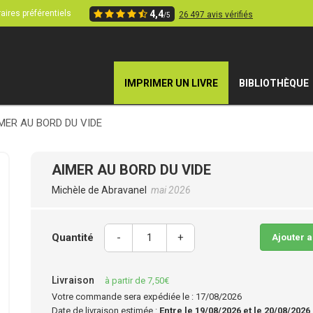
aires préférentiels
4,4
26 497 avis vérifiés
/5
IMPRIMER UN LIVRE
BIBLIOTHÈQUE
MER AU BORD DU VIDE
AIMER AU BORD DU VIDE
Michèle de Abravanel
mai 2026
Quantité
-
+
Ajouter 
Livraison
à partir de 7,50€
Votre commande sera expédiée le : 17/08/2026
Date de livraison estimée :
Entre le 19/08/2026 et le 20/08/2026