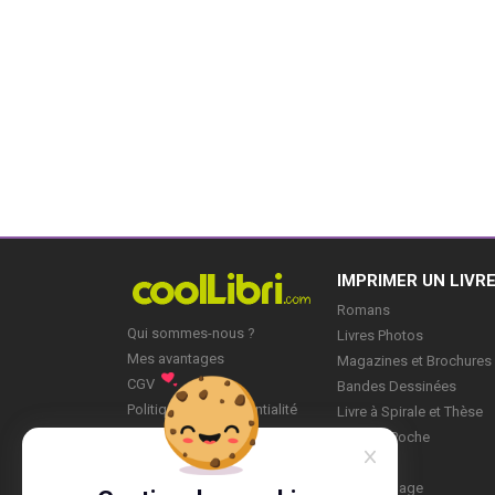
IMPRIMER UN LIVR
Romans
Qui sommes-nous ?
Livres Photos
Mes avantages
Magazines et Brochures
CGV
Bandes Dessinées
Politique de Confidentialité
Livre à Spirale et Thèse
Blog
Livre de Poche
Mes Projets
Mon profil
Marque-page