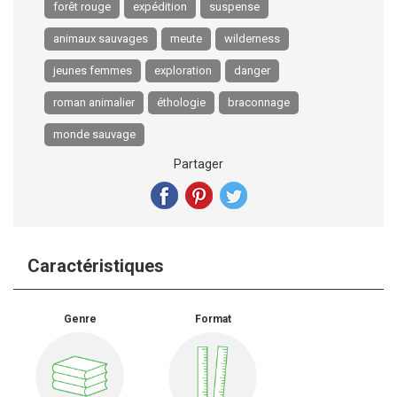
forêt rouge
expédition
suspense
animaux sauvages
meute
wilderness
jeunes femmes
exploration
danger
roman animalier
éthologie
braconnage
monde sauvage
Partager
Caractéristiques
Genre
Format