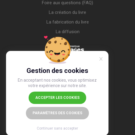
Foire aux questions (FAQ)
La création du livre
La fabrication du livre
La diffusion
Gestion des cookies
En acceptant nos cookies, vous optimisez
votre expérience sur notre site.
ACCEPTER LES COOKIES
4,4
/5
26 505 avis
PARAMÈTRES DES COOKIES
Continuer sans accepter