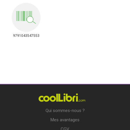
9791043547553
Qui sommes-nous ?
Mes avantages
CGV