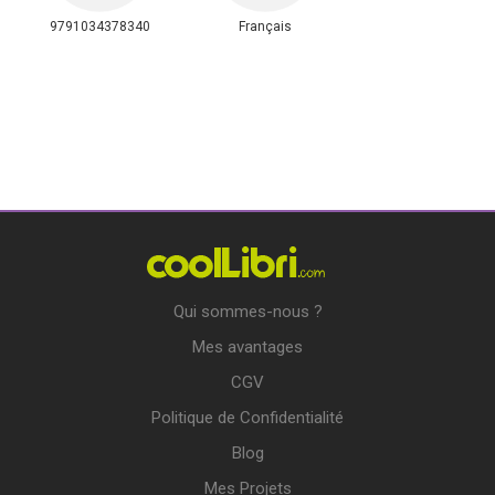
9791034378340
Français
Qui sommes-nous ?
Mes avantages
CGV
Politique de Confidentialité
Blog
Mes Projets