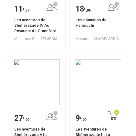
11
18
€
€
,37
,96
Les aventures de
Les chansons de
Shéhérazade IV Au
Hamouchi
Royaume de Grandford
Mohamed-Bilel BELARBIA
Mohamed-Bilel BELARBIA
27
9
€
€
,00
,00
Les aventures de
Les aventures de
Shéhérazade V Le
Shéhérazade III La