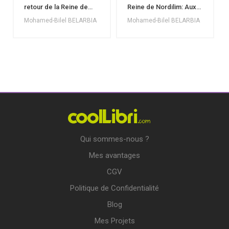
retour de la Reine de
Reine de Nordilim: Aux
Stirlim
Royaumes du Nord
Mohamed-Bilel BELARBIA
Mohamed-Bilel BELARBIA
Qui sommes-nous ?
Mes avantages
CGV
Politique de Confidentialité
Blog
Mes Projets