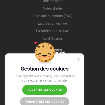
Aide en ligne
Vidéo d’aide
Foire aux questions (FAQ)
La création du livre
La fabrication du livre
La diffusion
Gestion des cookies
En acceptant nos cookies, vous optimisez
votre expérience sur notre site.
ACCEPTER LES COOKIES
4,4
/5
26 491 avis
PARAMÈTRES DES COOKIES