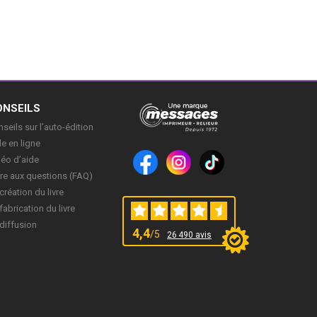
ONSEILS
seils sur l’auto-édition
e en ligne
déo d’aide
re aux questions (FAQ)
création du livre
fabrication du livre
diffusion
4,4
/5
26 490 avis