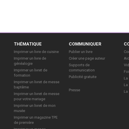
E
THÉMATIQUE
COMMUNIQUER
C
Imprimer un livre de cuisine
Publier un livre
Con
Imprimer un livre de
Créer une page auteur
Aid
généalogie
Supports de
Vi
Imprimer un livret de
communication
Foi
formation
Publicité gratuite
La 
Imprimer un livret de messe
La 
baptême
Presse
La 
Imprimer un livret de messe
pour votre mariage
Imprimer un livret de mon
musée
Imprimer un magazine TPE
de première