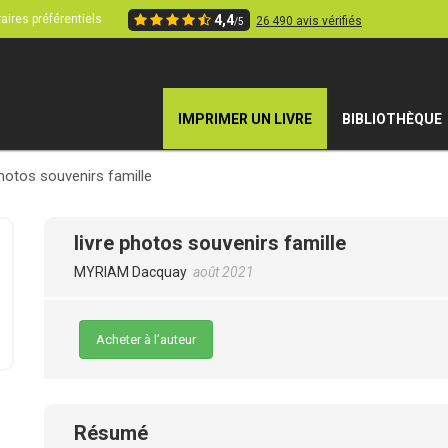
aires préférentiels
4,4
26 490 avis vérifiés
/5
IMPRIMER UN LIVRE
BIBLIOTHÈQUE
photos souvenirs famille
livre photos souvenirs famille
MYRIAM Dacquay
août 2021
Acheter à l’auteur
Résumé