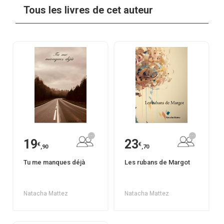
Tous les livres de cet auteur
19
23
€
€
,90
,70
Tu me manques déjà
Les rubans de Margot
Natacha Mattez
Natacha Mattez