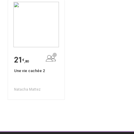
21
€
,80
Une vie cachée 2
Natacha Mattez