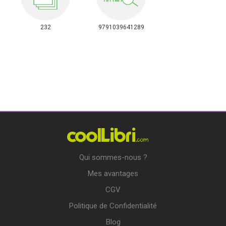
232
9791039641289
Qui sommes-nous ?
Mes avantages
CGV
Politique de Confidentialité
Blog