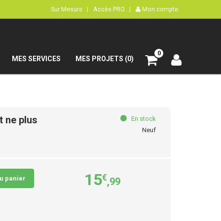
Sur Mesure |
Accès PRO |
Mon compte
0
MES SERVICES
MES PROJETS (0)
t ne plus
En stock
Neuf
15
€
au panier
,99