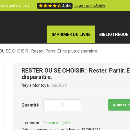
aires préférentiels
4,4
26 497 avis vérifiés
/5
IMPRIMER UN LIVRE
BIBLIOTHÈQUE
 SE CHOISIR : Rester. Partir. Et ne plus disparaître.
RESTER OU SE CHOISIR : Rester. Partir. E
disparaître.
Neyla Montoya
mai 2026
Quantité
-
+
Ajouter 
Livraison
à partir de 7,50€
Votre commande sera expédiée le : 17/08/2026