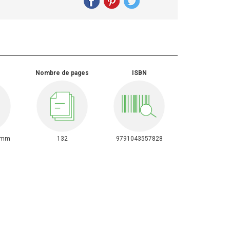
Nombre de pages
ISBN
0mm
132
9791043557828