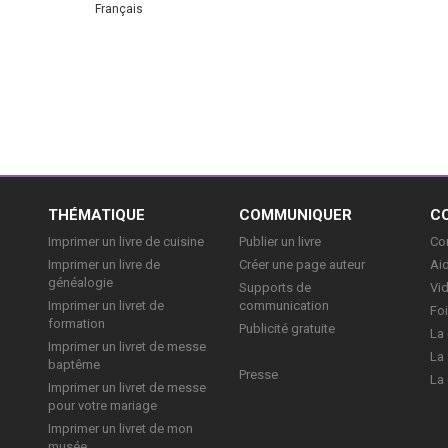
Français
E
THÉMATIQUE
COMMUNIQUER
C
Imprimer un livre de cuisine
Publier un livre
Con
Imprimer un livre de
Créer une page auteur
Aid
généalogie
Supports de
Vi
Imprimer un livret de
communication
Foi
formation
Publicité gratuite
La 
Imprimer un livret de messe
La 
baptême
Presse
La 
Imprimer un livret de messe
pour votre mariage
Imprimer un livret de mon
musée