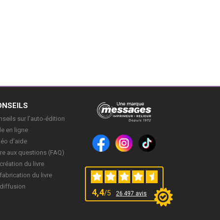
ONSEILS
seils sur l’auto-édition
e en ligne
déo d’aide
re aux questions (FAQ)
création du livre
fabrication du livre
diffusion
4,4
/5
26 497 avis