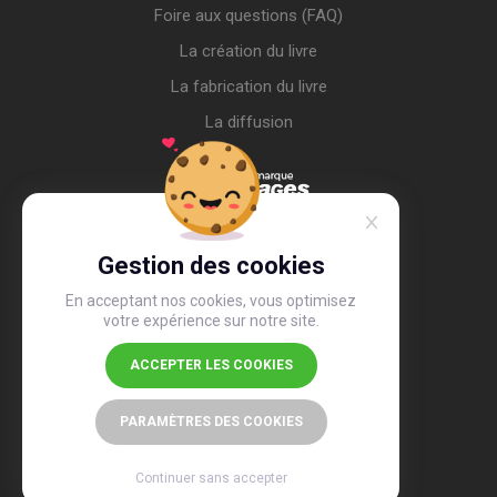
Foire aux questions (FAQ)
La création du livre
La fabrication du livre
La diffusion
Gestion des cookies
En acceptant nos cookies, vous optimisez
votre expérience sur notre site.
ACCEPTER LES COOKIES
4,4
/5
26 497 avis
PARAMÈTRES DES COOKIES
Continuer sans accepter