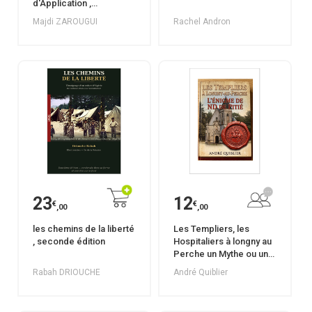
d'Application ,
Diagnostic et Retouche
Majdi ZAROUGUI
Rachel Andron
des Défauts de Peinture
23
12
€
€
,00
,00
les chemins de la liberté
Les Templiers, les
, seconde édition
Hospitaliers à longny au
Perche un Mythe ou une
réalité
Rabah DRIOUCHE
André Quiblier