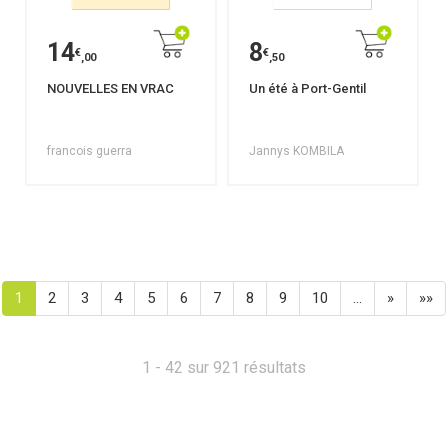
14
8
€
€
,00
,50
NOUVELLES EN VRAC
Un été à Port-Gentil
francois guerra
Jannys KOMBILA
1
2
3
4
5
6
7
8
9
10
…
»
»»
1 - 42 sur 921 résultats