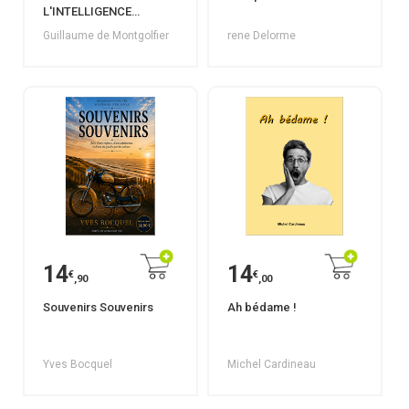
L'INTELLIGENCE
COLLECTIVE
Guillaume de Montgolfier
rene Delorme
14
14
€
€
,90
,00
Souvenirs Souvenirs
Ah bédame !
Yves Bocquel
Michel Cardineau