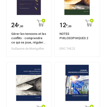
24
12
€
€
,00
,00
Gérer les tensions et les
NOTES
conflits - comprendre
PHILOSOPHIQUES 2
ce qui se joue, réguler
les relations,
Guillaume de Montgolfier
ERIC THEZE
désamorcer les
hostilités