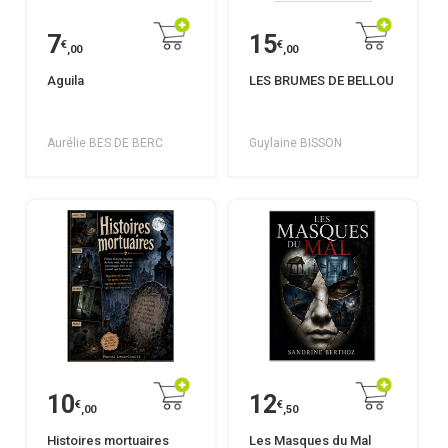
7
15
€
€
,00
,00
Aguila
LES BRUMES DE BELLOU
Aurélie BES DE BERC
Guylaine BISSON
10
12
€
€
,00
,50
Histoires mortuaires
Les Masques du Mal