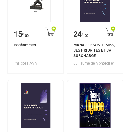
15
24
€
€
,00
,00
Bonhommes
MANAGER SON TEMPS,
SES PRIORITES ET SA
SURCHARGE
Philippe HAMM
Guillaume de Montgolfier