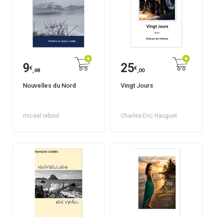
9
25
€
€
,48
,00
Nouvelles du Nord
Vingt Jours
micael reboul
Charles-Eric Hauguel