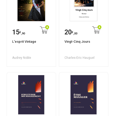
15
20
€
€
,90
,00
L'esprit Vintage
Vingt-Cinq Jours
Audrey Noble
Charles-Eric Hauguel