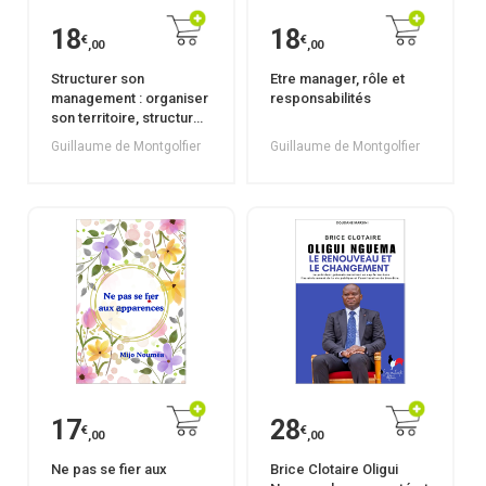
18
18
€
€
,00
,00
Structurer son
Etre manager, rôle et
management : organiser
responsabilités
son territoire, structurer
son système
Guillaume de Montgolfier
Guillaume de Montgolfier
d’animation, gérer ses
réunions
17
28
€
€
,00
,00
Ne pas se fier aux
Brice Clotaire Oligui