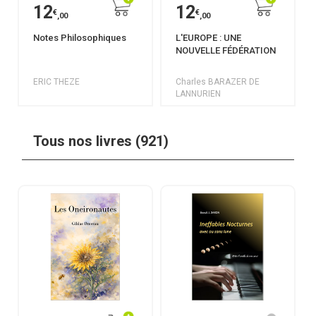
12
12
€
€
,00
,00
Notes Philosophiques
L'EUROPE : UNE
NOUVELLE FÉDÉRATION
ERIC THEZE
Charles BARAZER DE
LANNURIEN
Tous nos livres (921)