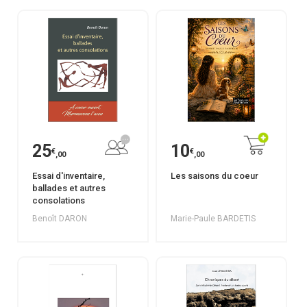
25
10
€
€
,00
,00
Essai d'inventaire,
Les saisons du coeur
ballades et autres
consolations
Benoît DARON
Marie-Paule BARDETIS