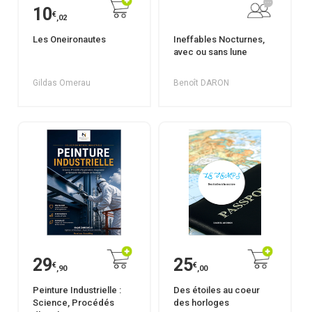
10
€
,02
Les Oneironautes
Ineffables Nocturnes,
avec ou sans lune
Gildas Omerau
Benoît DARON
29
25
€
€
,90
,00
Peinture Industrielle :
Des étoiles au coeur
Science, Procédés
des horloges