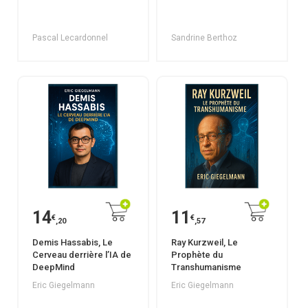
Pascal Lecardonnel
Sandrine Berthoz
14
11
€
€
,20
,57
Demis Hassabis, Le
Ray Kurzweil, Le
Cerveau derrière l’IA de
Prophète du
DeepMind
Transhumanisme
Eric Giegelmann
Eric Giegelmann