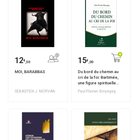
12
15
€
€
,50
,00
MOI, BARABBAS
Du bord du chemin au
cri de la foi: Bartimée,
une figure spirituelle
d’aujourd’hui
SEBASTIEN J. MORVAN
Paul-Flavien Binyegeg