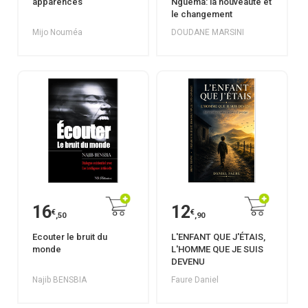
apparences
Nguema: la nouveauté et
le changement
Mijo Nouméa
DOUDANE MARSINI
16
12
€
€
,50
,90
Ecouter le bruit du
L'ENFANT QUE J'ÉTAIS,
monde
L'HOMME QUE JE SUIS
DEVENU
Najib BENSBIA
Faure Daniel