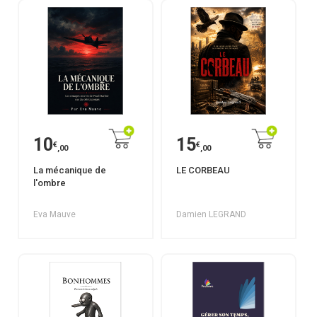
10
15
€
€
,00
,00
La mécanique de
LE CORBEAU
l'ombre
Eva Mauve
Damien LEGRAND