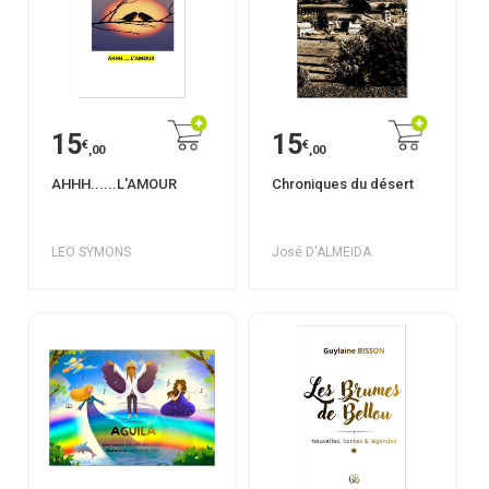
15
15
€
€
,00
,00
AHHH......L'AMOUR
Chroniques du désert
LEO SYMONS
José D'ALMEIDA