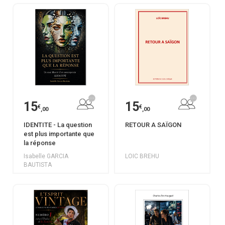
15
15
€
€
,00
,00
IDENTITE - La question
RETOUR A SAÏGON
est plus importante que
la réponse
Isabelle GARCIA
LOIC BREHU
BAUTISTA