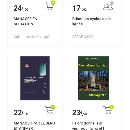
24
17
€
€
,00
,92
MANAGER EN
Briser les cycles de la
SITUATION
lignée
Guillaume de Montgolfier
SERGE KASSI
22
23
€
€
,00
,50
MANAGER PAR LE SENS
Ils ont donné leur
ET ANIMER
vie...pour la forêt !