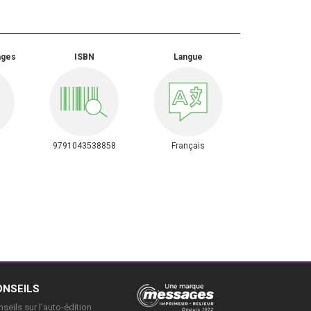
ages
ISBN
Langue
9791043538858
Français
ONSEILS
seils sur l’auto-édition