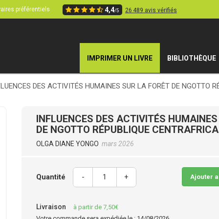
aires préférentiels
4,4
26 489 avis vérifiés
/5
IMPRIMER UN LIVRE
BIBLIOTHÈQUE
FLUENCES DES ACTIVITÉS HUMAINES SUR LA FORÊT DE NGOTTO R
INFLUENCES DES ACTIVITÉS HUMAINES
DE NGOTTO RÉPUBLIQUE CENTRAFRICA
OLGA DIANE YONGO
mars 2026
Quantité
-
+
Ajouter 
Livraison
à partir de 7,50€
Votre commande sera expédiée le : 14/08/2026