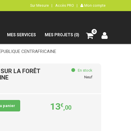
Sur Mesure |
Accès PRO |
Mon compte
0
MES SERVICES
MES PROJETS (0)
ÉPUBLIQUE CENTRAFRICAINE
 SUR LA FORÊT
En stock
INE
Neuf
13
€
au panier
,00