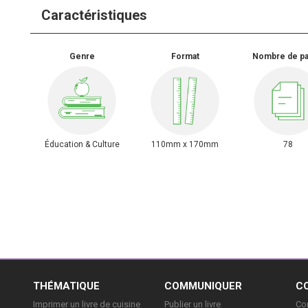
Caractéristiques
Genre
Format
Nombre de p
Éducation & Culture
110mm x 170mm
78
E
THÉMATIQUE
COMMUNIQUER
C
Imprimer un livre de cuisine
Publier un livre
Con