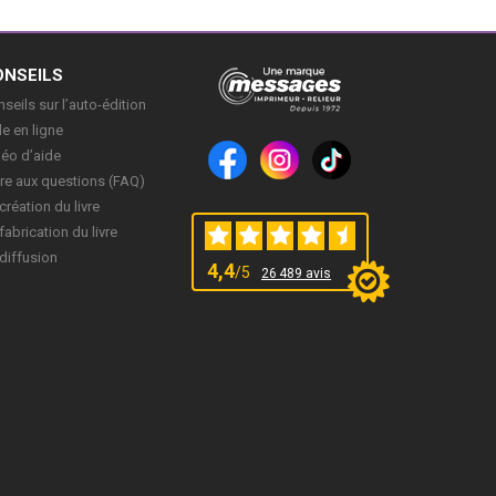
ONSEILS
seils sur l’auto-édition
e en ligne
déo d’aide
re aux questions (FAQ)
création du livre
fabrication du livre
diffusion
4,4
/5
26 489 avis