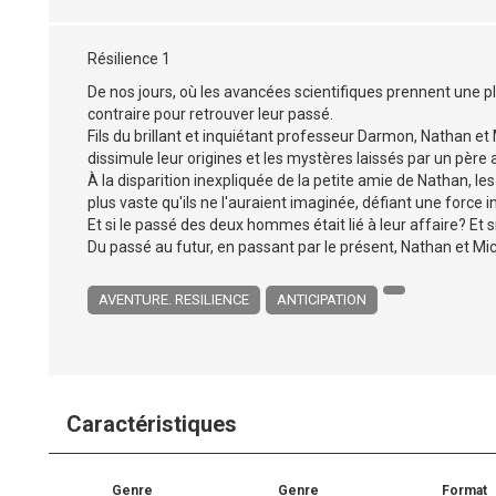
Résilience 1
De nos jours, où les avancées scientifiques prennent une p
contraire pour retrouver leur passé.
Fils du brillant et inquiétant professeur Darmon, Nathan et M
dissimule leur origines et les mystères laissés par un père 
À la disparition inexpliquée de la petite amie de Nathan, l
plus vaste qu'ils ne l'auraient imaginée, défiant une force in
Et si le passé des deux hommes était lié à leur affaire? Et s
Du passé au futur, en passant par le présent, Nathan et Mick
AVENTURE. RESILIENCE
ANTICIPATION
Caractéristiques
Genre
Genre
Format