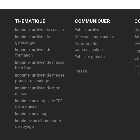
E
THÉMATIQUE
COMMUNIQUER
C
Imprimer un livre de cuisine
Publier un livre
Con
Imprimer un livre de
Créer une page auteur
Aid
généalogie
Supports de
Vi
Imprimer un livret de
communication
Foi
formation
Publicité gratuite
La 
Imprimer un livret de messe
La 
baptême
Presse
La 
Imprimer un livret de messe
pour votre mariage
Imprimer un livret de mon
musée
Imprimer un magazine TPE
de première
Imprimer un manga
Imprimez un album photo
de voyage