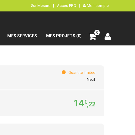
Sur Mesure |
Accès PRO |
Mon compte
0
MES SERVICES
MES PROJETS (0)
Quantité limitée
Neuf
14
€
,22