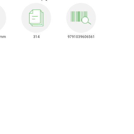
0mm
314
9791039606561