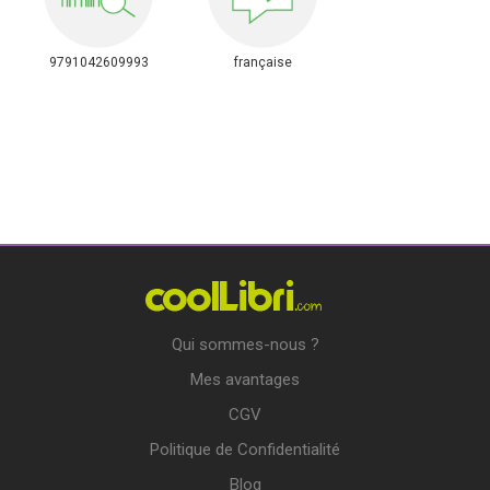
9791042609993
française
Qui sommes-nous ?
Mes avantages
CGV
Politique de Confidentialité
Blog