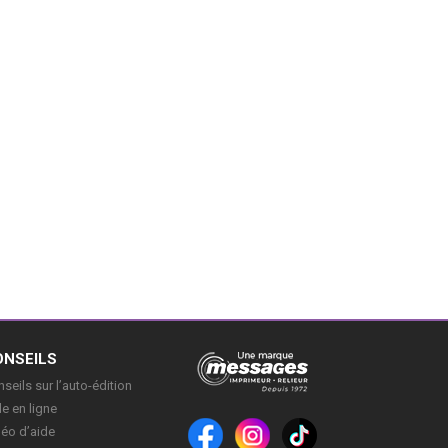
ONSEILS
seils sur l’auto-édition
e en ligne
déo d’aide