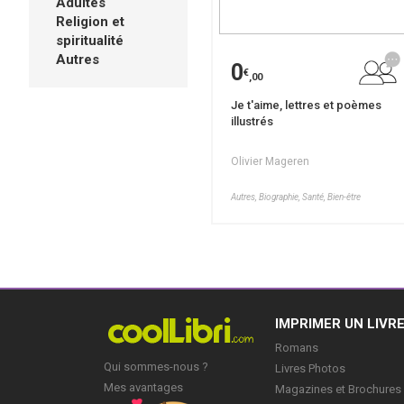
Adultes
Religion et
spiritualité
Autres
0
€
,00
Je t'aime, lettres et poèmes
illustrés
Olivier Mageren
Autres, Biographie, Santé, Bien-être
IMPRIMER UN LIVR
Romans
Qui sommes-nous ?
Livres Photos
Mes avantages
Magazines et Brochures