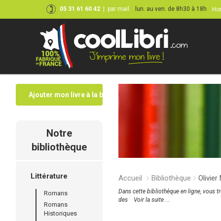
05 31 61 60 42
|
par mail
lun. au ven. de 8h30 à 18h
Hor
Ajouter mon livre à la bibliothèque
Notre
bibliothèque
Littérature
Accueil
Bibliothèque
Olivie
Dans cette bibliothèque en ligne, vous t
Romans
des
Voir la suite ...
Romans
Historiques