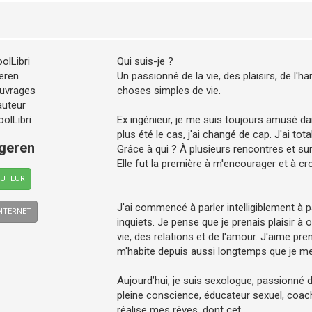
Qui suis-je ?
Un passionné de la vie, des plaisirs, de l'h
choses simples de vie.
Ex ingénieur, je me suis toujours amusé da
plus été le cas, j'ai changé de cap. J'ai to
ageren
Grâce à qui ? À plusieurs rencontres et s
Elle fut la première à m'encourager et à cr
AUTEUR
J'ai commencé à parler intelligiblement à 
INTERNET
inquiets. Je pense que je prenais plaisir à o
vie, des relations et de l'amour. J'aime pre
m'habite depuis aussi longtemps que je m
Aujourd’hui, je suis sexologue, passionné d
pleine conscience, éducateur sexuel, coach
réalise mes rêves, dont cet