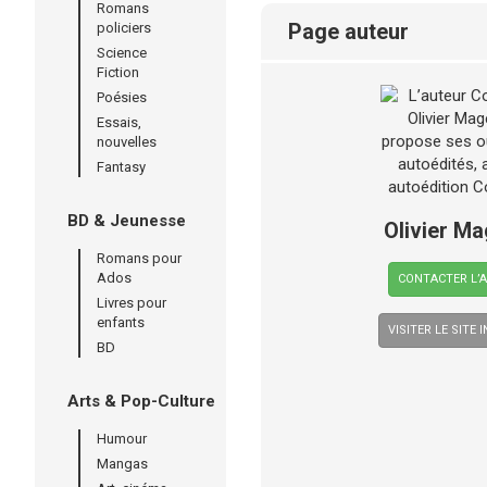
Romans
page auteur
policiers
Science
Fiction
Poésies
Essais,
nouvelles
Fantasy
BD & Jeunesse
Olivier M
Romans pour
Ados
CONTACTER L’
Livres pour
enfants
VISITER LE SITE 
BD
Arts & Pop-Culture
Humour
Mangas