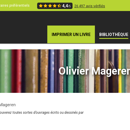
aires préférentiels
4,4
26 497 avis vérifiés
/5
IMPRIMER UN LIVRE
BIBLIOTHÈQUE
Olivier Magere
r Mageren
rouverez toutes sortes d’ouvrages écrits ou dessinés par