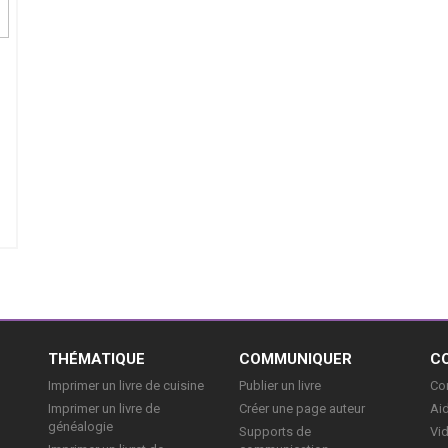
E
THÉMATIQUE
COMMUNIQUER
C
Imprimer un livre de cuisine
Publier un livre
Con
Imprimer un livre de
Créer une page auteur
Aid
généalogie
Supports de
Vi