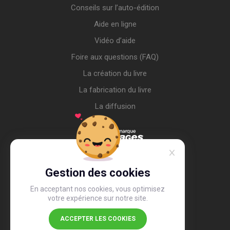
Conseils sur l’auto-édition
Aide en ligne
Vidéo d’aide
Foire aux questions (FAQ)
La création du livre
La fabrication du livre
La diffusion
Gestion des cookies
En acceptant nos cookies, vous optimisez
votre expérience sur notre site.
ACCEPTER LES COOKIES
4,4
/5
26 491 avis