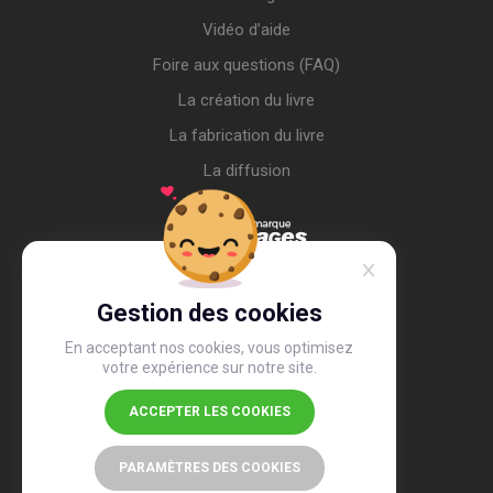
Vidéo d’aide
Foire aux questions (FAQ)
La création du livre
La fabrication du livre
La diffusion
Gestion des cookies
En acceptant nos cookies, vous optimisez
votre expérience sur notre site.
ACCEPTER LES COOKIES
4,4
/5
26 491 avis
PARAMÈTRES DES COOKIES