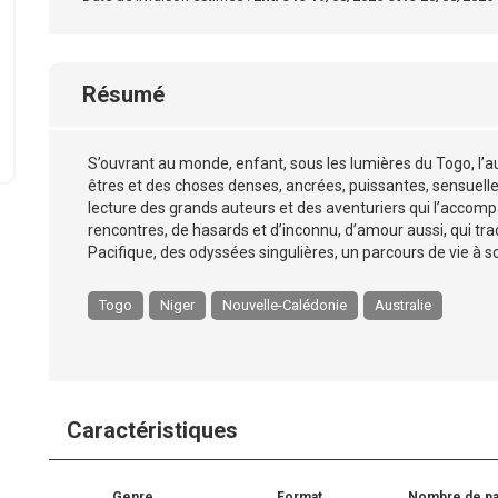
Résumé
S’ouvrant au monde, enfant, sous les lumières du Togo, l’au
êtres et des choses denses, ancrées, puissantes, sensuelles
lecture des grands auteurs et des aventuriers qui l’accomp
rencontres, de hasards et d’inconnu, d’amour aussi, qui trac
Pacifique, des odyssées singulières, un parcours de vie à 
Togo
Niger
Nouvelle-Calédonie
Australie
Caractéristiques
Genre
Format
Nombre de p