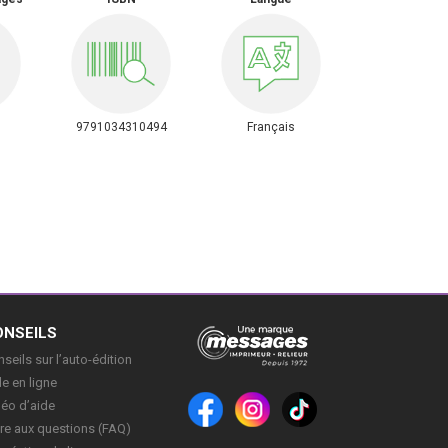
9791034310494
Français
ONSEILS
seils sur l’auto-édition
e en ligne
déo d’aide
re aux questions (FAQ)