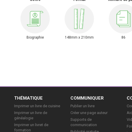
Biographie
148mm x 210mm
86
E
THÉMATIQUE
COMMUNIQUER
C
Imprimer un livre de cuisine
Publier un livre
Con
Imprimer un livre de
Créer une page auteur
Aid
généalogie
Supports de
Vi
Imprimer un livret de
communication
Foi
formation
Publicité gratuite