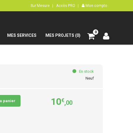
Sur Mesure |
Accès PRO |
Mon compte
0
MES SERVICES
MES PROJETS (0)
En stock
Neuf
10
€
au panier
,00