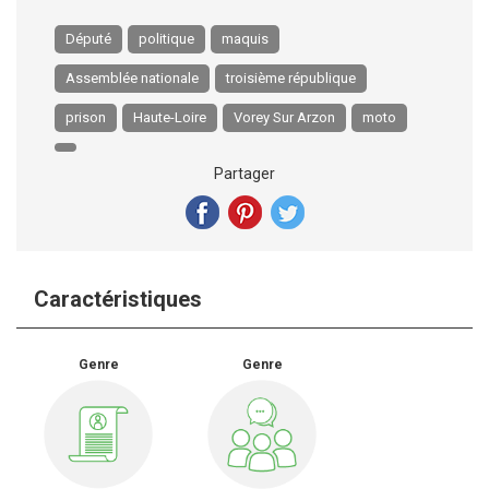
Député
politique
maquis
Assemblée nationale
troisième république
prison
Haute-Loire
Vorey Sur Arzon
moto
Partager
Caractéristiques
Genre
Genre