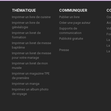
E
THÉMATIQUE
COMMUNIQUER
C
Imprimer un livre de cuisine
Publier un livre
Con
Imprimer un livre de
Créer une page auteur
Aid
généalogie
Supports de
Vi
Imprimer un livret de
communication
Foi
formation
Publicité gratuite
La 
Imprimer un livret de messe
La 
baptême
Presse
La 
Imprimer un livret de messe
pour votre mariage
Imprimer un livret de mon
musée
Imprimer un magazine TPE
de première
Imprimer un manga
Imprimez un album photo
de voyage