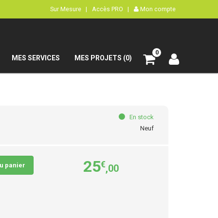
Sur Mesure |
Accès PRO |
Mon compte
0
MES SERVICES
MES PROJETS (0)
En stock
Neuf
25
€
au panier
,00