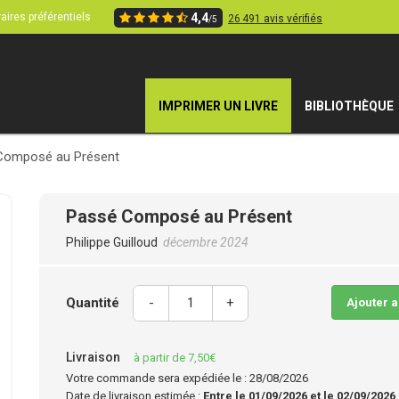
aires préférentiels
4,4
26 491 avis vérifiés
/5
IMPRIMER UN LIVRE
BIBLIOTHÈQUE
Composé au Présent
Passé Composé au Présent
Philippe Guilloud
décembre 2024
Quantité
-
+
Ajouter 
Livraison
à partir de 7,50€
Votre commande sera expédiée le : 28/08/2026
Date de livraison estimée :
Entre le 01/09/2026 et le 02/09/2026