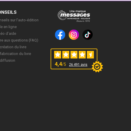
ONSEILS
seils sur l’auto-édition
e en ligne
déo d’aide
re aux questions (FAQ)
création du livre
fabrication du livre
diffusion
4,4
/5
26 491 avis