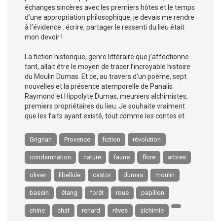
échanges sincères avec les premiers hôtes et le temps
d’une appropriation philosophique, je devais me rendre
à l’évidence : écrire, partager le ressenti du lieu était
mon devoir !
La fiction historique, genre littéraire que j’affectionne
tant, allait être le moyen de tracer l’incroyable histoire
du Moulin Dumas. Et ce, au travers d’un poème, sept
nouvelles et la présence atemporelle de Panalis
Raymond et Hippolyte Dumas, meuniers alchimistes,
premiers propriétaires du lieu. Je souhaite vraiment
que les faits ayant existé, tout comme les contes et
Grignan
Provence
fiction
révolution
condamnation
nature
faune
flore
arbres
olivier
libellule
castor
dumas
moulin
bassin
étang
forêt
roue
papillon
chine
chat
renard
rêves
alchimie