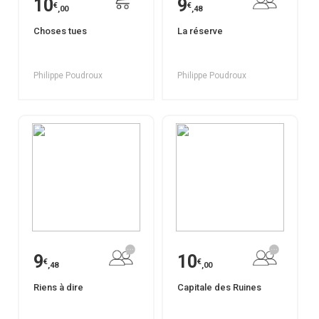
10
9
€
€
,00
,48
Choses tues
La réserve
Philippe Poudroux
Philippe Poudroux
9
10
€
€
,48
,00
Riens à dire
Capitale des Ruines