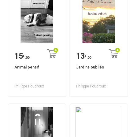
15
13
€
€
,00
,00
Animal pensif
Jardins oubliés
Philippe Poudroux
Philippe Poudroux