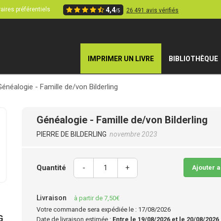
aires préférentiels
4,4
26 491 avis vérifiés
/5
IMPRIMER UN LIVRE
BIBLIOTHÈQUE
Généalogie - Famille de/von Bilderling
Généalogie - Famille de/von Bilderling
PIERRE DE BILDERLING
novembre 2023
Quantité
-
+
Ajouter 
Livraison
à partir de 7,50€
Votre commande sera expédiée le : 17/08/2026
G
Date de livraison estimée :
Entre le 19/08/2026 et le 20/08/2026