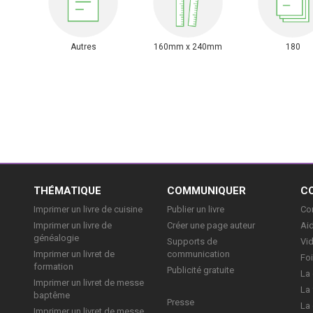
Autres
160mm x 240mm
180
E
THÉMATIQUE
COMMUNIQUER
C
Imprimer un livre de cuisine
Publier un livre
Con
Imprimer un livre de
Créer une page auteur
Aid
généalogie
Supports de
Vi
Imprimer un livret de
communication
Foi
formation
Publicité gratuite
La 
Imprimer un livret de messe
La 
baptême
Presse
La 
Imprimer un livret de messe