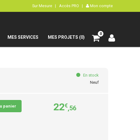
Sur Mesure |
Accès PRO |
Mon compte
0
MES SERVICES
MES PROJETS (0)
En stock
Neuf
22
€
au panier
,56