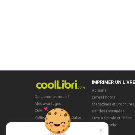
IMPRIMER UN LIVR
Romans
Qui sommes-nous ?
Livres Photos
Mes avantages
Magazines et Brochures
CGV
Bandes Dessinées
Politique de Confidentialité
Livre à Spirale et Thèse
Blog
Livre de Poche
Mes Projets