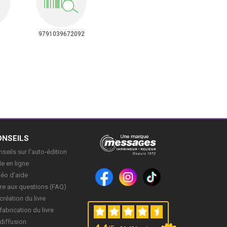
9791039672092
ONSEILS
seils sur l’auto-édition
e en ligne
déo d’aide
re aux questions (FAQ)
création du livre
fabrication du livre
diffusion