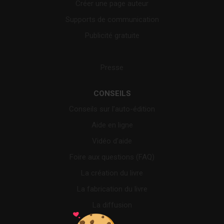
Créer une page auteur
Supports de communication
Publicité gratuite
Presse
CONSEILS
Conseils sur l’auto-édition
Aide en ligne
Vidéo d’aide
Foire aux questions (FAQ)
La création du livre
La fabrication du livre
La diffusion