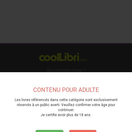
Qui sommes-nous ?
Mes avantages
CONTENU POUR ADULTE
CGV
Politique de Confidentialité
Les livres référencés dans cette catégorie sont exclusivement
réservés à un public averti. Veuillez confirmer votre âge pour
Blog
continuer.
Je certifie avoir plus de 18 ans.
Mes Projets
Mon profil