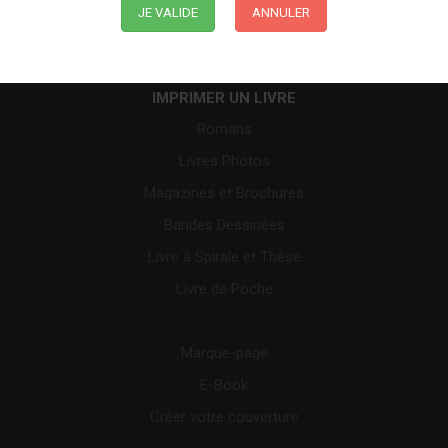
JE VALIDE
ANNULER
Nous contacter
Avis Clients CoolLibri
IMPRIMER UN LIVRE
Romans
Livres Photos
Magazines et Brochures
Bandes Dessinées
Livre à Spirale et Thèse
Livre de Poche
Marque-page
E-Book
Créer votre couverture