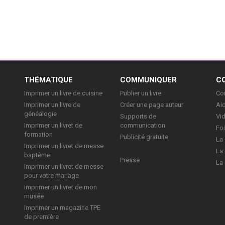
E
THÉMATIQUE
COMMUNIQUER
C
Imprimer un livre de cuisine
Publier un livre
Con
Imprimer un livre de
Créer une page auteur
Aid
généalogie
Supports de
Vi
Imprimer un livret de
communication
Foi
formation
Publicité gratuite
La 
Imprimer un livret de messe
La 
baptême
Presse
La 
Imprimer un livret de messe
pour votre mariage
Imprimer un livret de mon
musée
Imprimer un magazine TPE
de première