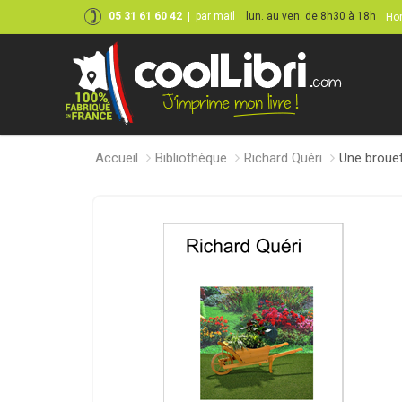
05 31 61 60 42
|
par mail
lun. au ven. de 8h30 à 18h
Hor
Accueil
Bibliothèque
Richard Quéri
Une brouet