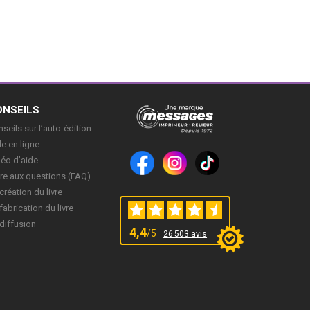
ONSEILS
seils sur l’auto-édition
e en ligne
déo d’aide
re aux questions (FAQ)
création du livre
fabrication du livre
diffusion
4,4
/5
26 503 avis