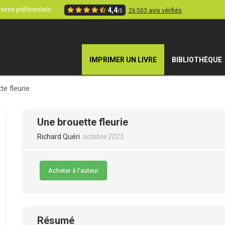
aires préférentiels
4,4
26 503 avis vérifiés
/5
IMPRIMER UN LIVRE
BIBLIOTHÈQUE
te fleurie
Une brouette fleurie
Richard Quéri
octobre 2025
Acheter à l’auteur
Résumé