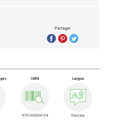
Partager
ages
ISBN
Langue
9791043506154
francais