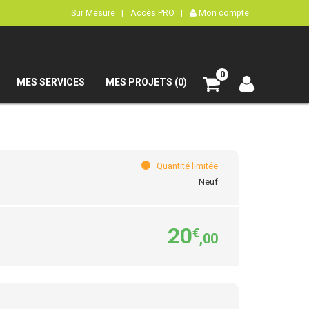
Sur Mesure |
Accès PRO |
Mon compte
0
MES SERVICES
MES PROJETS (0)
Quantité limitée
Neuf
20
€
,00