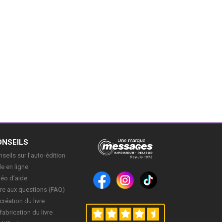
ONSEILS
seils sur l’auto-édition
e en ligne
déo d’aide
re aux questions (FAQ)
création du livre
fabrication du livre