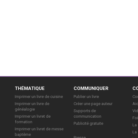
E
THÉMATIQUE
COMMUNIQUER
C
Imprimer un livre de cuisine
Publier un livre
Con
Imprimer un livre de
Créer une page auteur
Aid
généalogie
Supports de
Vi
Imprimer un livret de
communication
Foi
formation
Publicité gratuite
La 
Imprimer un livret de messe
La 
baptême
Presse