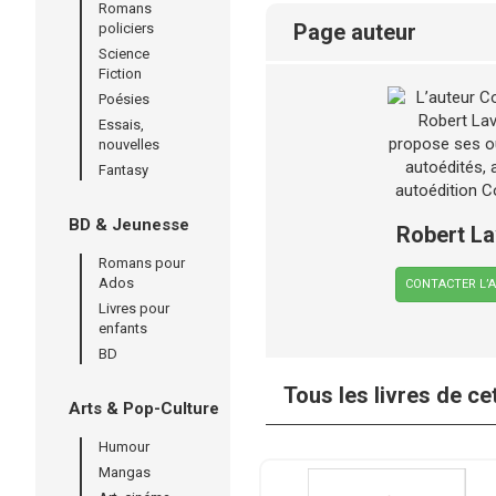
Romans
page auteur
policiers
Science
Fiction
Poésies
Essais,
nouvelles
Fantasy
BD & Jeunesse
Robert L
Romans pour
Ados
CONTACTER L’
Livres pour
enfants
BD
Tous les livres de ce
Arts & Pop-Culture
Humour
Mangas