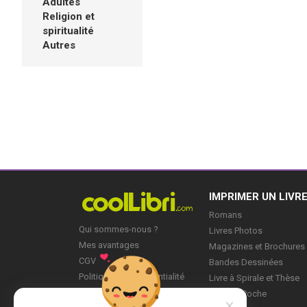
Adultes
Religion et
spiritualité
Autres
IMPRIMER UN LIVR
Romans
Qui sommes-nous ?
Livres Photos
Mes avantages
Magazines et Brochures
CGV
Bandes Dessinées
Politique de Confidentialité
Livre à Spirale et Thèse
Blog
Livre de Poche