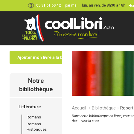
05 31 61 60 42
|
par mail
lun. au ven. de 8h30 à 18h
Hor
Ajouter mon livre à la bibliothèque
Notre
bibliothèque
Littérature
Accueil
Bibliothèque
Robert
Dans cette bibliothèque en ligne, vous t
Romans
des
Voir la suite ...
Romans
Historiques