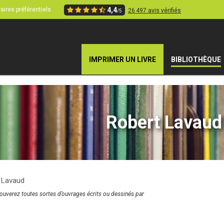
aires préférentiels
4,4
26 497 avis vérifiés
/5
IMPRIMER UN LIVRE
BIBLIOTHÈQUE
Robert Lavaud
 Lavaud
rouverez toutes sortes d’ouvrages écrits ou dessinés par