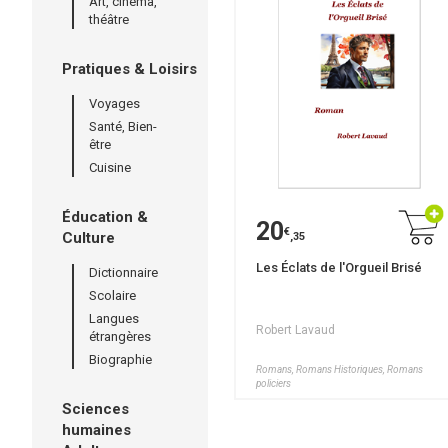
Art, cinéma,
théâtre
Pratiques & Loisirs
Voyages
Santé, Bien-
être
Cuisine
Éducation &
20
€
Culture
,35
Les Éclats de l'Orgueil Brisé
Dictionnaire
Scolaire
Langues
Robert Lavaud
étrangères
Biographie
Romans, Romans Historiques, Romans
policiers
Sciences
humaines