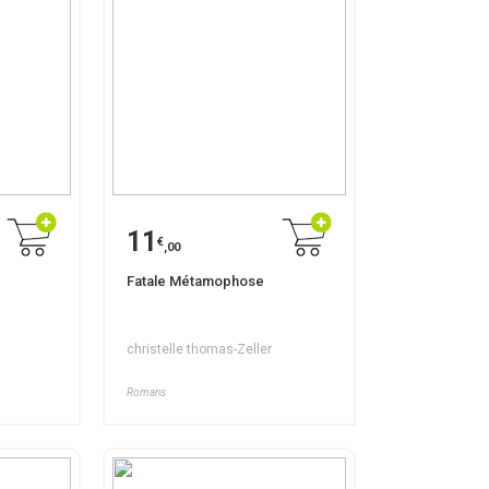
11
€
,00
Fatale Métamophose
christelle thomas-Zeller
Romans