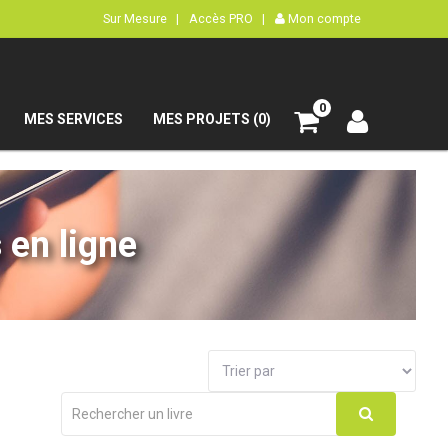
Sur Mesure |
Accès PRO |
Mon compte
0
MES SERVICES
MES PROJETS (0)
 en ligne