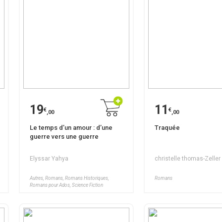
19
11
€
€
,00
,00
Le temps d’un amour : d’une
Traquée
guerre vers une guerre
Elyssar Yahya
christelle thomas-Zeller
Autres, Romans, Romans Historiques,
Romans
Romans pour Ados, Science Fiction