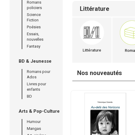
Romans
Littérature
policiers
Science
Fiction
Poésies
Essais,
nouvelles
Fantasy
Littérature
Roma
BD & Jeunesse
Romans pour
Nos nouveautés
Ados
Livres pour
enfants
BD
Arts & Pop-Culture
Humour
Mangas