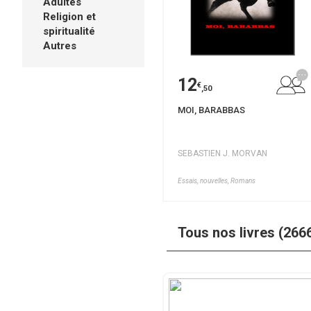
Adultes
Religion et
spiritualité
Autres
12
€
,50
MOI, BARABBAS
SEBASTIEN J. MORVAN
Essais, nouvelles, Romans
Tous nos livres (266