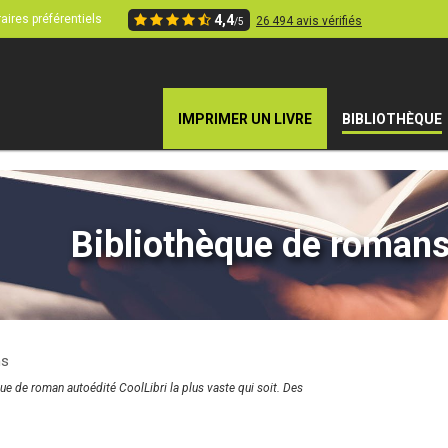
aires préférentiels
4,4
26 494 avis vérifiés
/5
IMPRIMER UN LIVRE
BIBLIOTHÈQUE
Bibliothèque de romans
s
ue de roman autoédité CoolLibri la plus vaste qui soit. Des