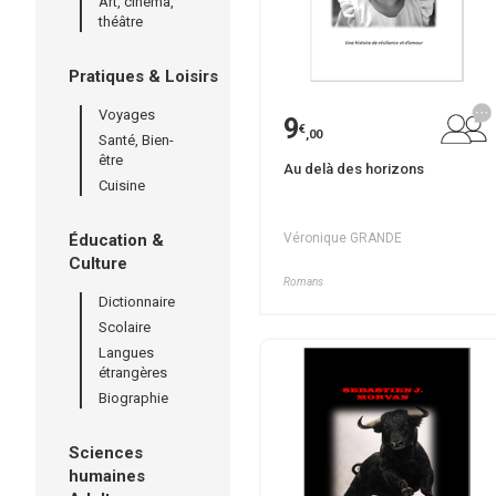
Art, cinéma,
théâtre
Pratiques & Loisirs
Voyages
9
€
,00
Santé, Bien-
être
Au delà des horizons
Cuisine
Éducation &
Véronique GRANDE
Culture
Romans
Dictionnaire
Scolaire
Langues
étrangères
Biographie
Sciences
humaines