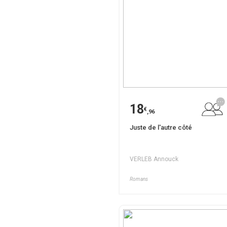
18
€
,96
Juste de l'autre côté
VERLEB Annouck
Romans