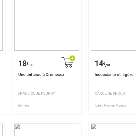
18
14
€
€
,96
,90
Une enfance à Crémeaux
Insouciante et légère
FRANCISQUE FOURNY
CAROLINE PROUST
Romans
Autres, Poésies, Romans