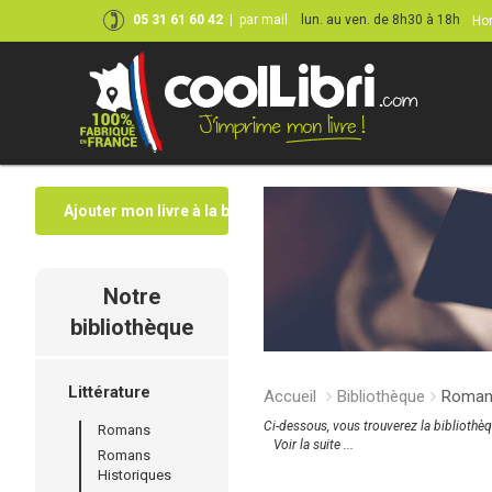
05 31 61 60 42
|
par mail
lun. au ven. de 8h30 à 18h
Hor
Ajouter mon livre à la bibliothèque
Notre
bibliothèque
Littérature
Accueil
Bibliothèque
Roman
Ci-dessous, vous trouverez la bibliothèq
Romans
Voir la suite ...
Romans
Historiques