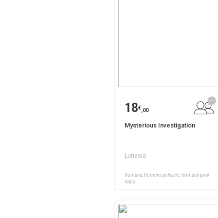
18
€
,00
Mysterious Investigation
Lunasia
Romans, Romans policiers, Romans pour
Ados