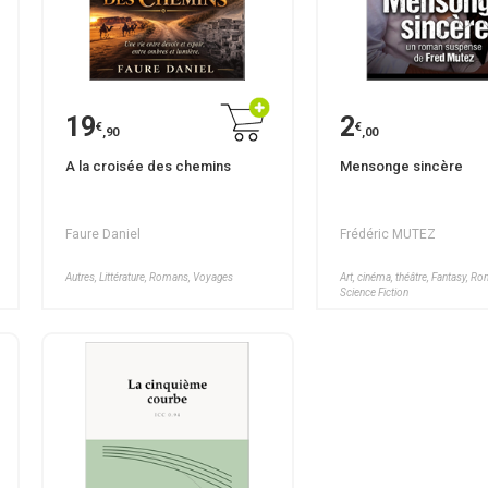
19
2
€
€
,90
,00
A la croisée des chemins
Mensonge sincère
Faure Daniel
Frédéric MUTEZ
Autres, Littérature, Romans, Voyages
Art, cinéma, théâtre, Fantasy, R
Science Fiction