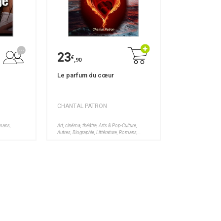
23
€
,90
Le parfum du cœur
CHANTAL PATRON
omans,
Art, cinéma, théâtre, Arts & Pop-Culture,
Autres, Biographie, Littérature, Romans,
Santé, Bien-être, Voyages