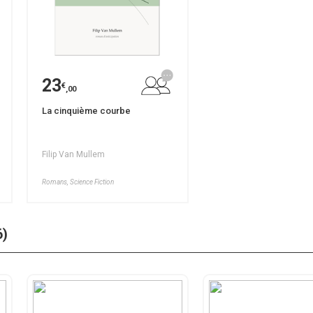
23
€
,00
La cinquième courbe
Filip Van Mullem
Romans, Science Fiction
6)