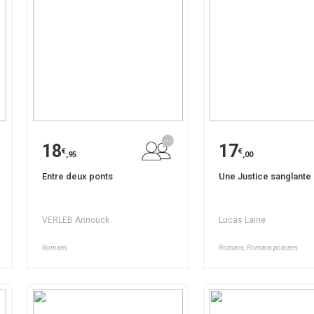
18
17
€
€
,95
,00
Entre deux ponts
Une Justice sanglante
VERLEB Annouck
Lucas Laine
Romans
Romans, Romans policiers