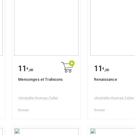
11
11
€
€
,00
,00
Mensonges et Trahisons
Renaissance
christelle thomas-Zeller
christelle thomas-Zeller
Romans
Romans