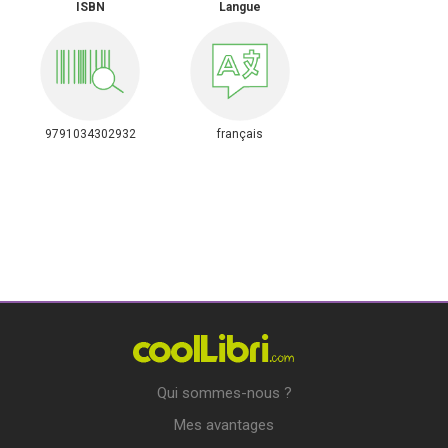
ISBN
Langue
9791034302932
français
Qui sommes-nous ?
Mes avantages