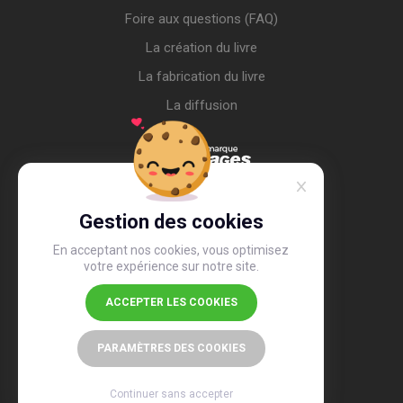
Foire aux questions (FAQ)
La création du livre
La fabrication du livre
La diffusion
Gestion des cookies
En acceptant nos cookies, vous optimisez
votre expérience sur notre site.
ACCEPTER LES COOKIES
4,4
/5
26 491 avis
PARAMÈTRES DES COOKIES
Continuer sans accepter