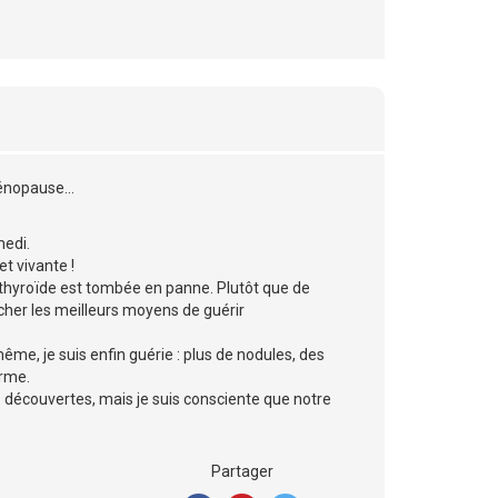
énopause...
medi.
t vivante !
hyroïde est tombée en panne. Plutôt que de
cher les meilleurs moyens de guérir
me, je suis enfin guérie : plus de nodules, des
orme.
s découvertes, mais je suis consciente que notre
Partager