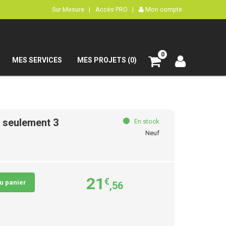
Sur Mesure |
Accès PRO |
Mon compte
0
MES SERVICES
MES PROJETS (0)
n seulement 3
En stock
Neuf
21
€
au panier
,56