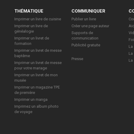
E
THÉMATIQUE
COMMUNIQUER
C
Imprimer un livre de cuisine
Publier un livre
Con
Imprimer un livre de
Créer une page auteur
Aid
généalogie
Supports de
Vi
Imprimer un livret de
communication
Foi
formation
Publicité gratuite
La 
Imprimer un livret de messe
La 
baptême
Presse
La 
Imprimer un livret de messe
pour votre mariage
Imprimer un livret de mon
musée
Imprimer un magazine TPE
de première
Imprimer un manga
Imprimez un album photo
de voyage