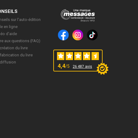
ONSEILS
seils sur l’auto-édition
e en ligne
déo d’aide
re aux questions (FAQ)
création du livre
fabrication du livre
diffusion
4,4
/5
26 487 avis