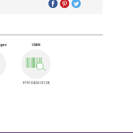
ages
ISBN
9791042610128