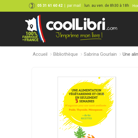
05 31 61 60 42
|
par mail
lun. au ven. de 8h30 à 18h
Hor
Accueil
Bibliothèque
Sabrina Gourlain
Une ali