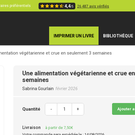
aires préférentiels
4,4
26 487 avis vérifiés
/5
IMPRIMER UN LIVRE
BIBLIOTHÈQUE
mentation végétarienne et crue en seulement 3 semaines
Une alimentation végétarienne et crue e
semaines
Sabrina Gourlain
février 2026
Quantité
-
+
Ajouter 
Livraison
à partir de 7,50€
Votre commande sera expédiée le : 14/08/2026