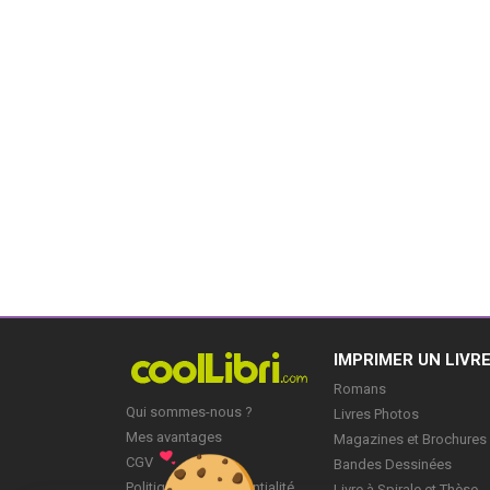
IMPRIMER UN LIVR
Romans
Qui sommes-nous ?
Livres Photos
Mes avantages
Magazines et Brochures
CGV
Bandes Dessinées
Politique de Confidentialité
Livre à Spirale et Thèse