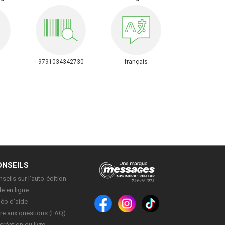
9791034342730
français
ONSEILS
seils sur l’auto-édition
e en ligne
déo d’aide
re aux questions (FAQ)
création du livre