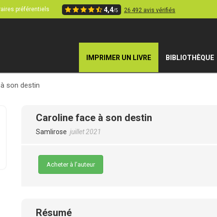
aires préférentiels
4,4
26 492 avis vérifiés
/5
IMPRIMER UN LIVRE
BIBLIOTHÈQUE
 à son destin
Caroline face à son destin
Samlirose
juillet 2021
Acheter à l’auteur
Résumé