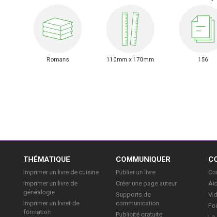
Romans
110mm x 170mm
156
E
THÉMATIQUE
COMMUNIQUER
C
Imprimer un livre de cuisine
Publier un livre
Con
Imprimer un livre de
Créer une page auteur
Aid
généalogie
Supports de
Vi
Imprimer un livret de
communication
Foi
formation
Publicité gratuite
La 