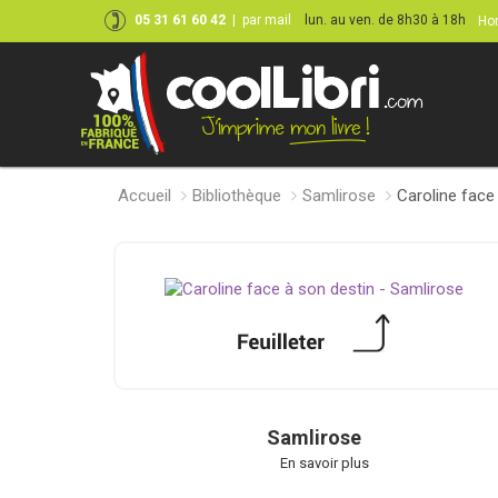
05 31 61 60 42
|
par mail
lun. au ven. de 8h30 à 18h
Hor
Accueil
Bibliothèque
Samlirose
Caroline face
Samlirose
En savoir plus