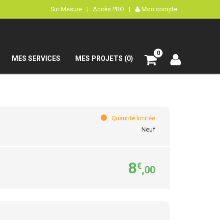
Sur Mesure |
Accès PRO |
Mon compte
0
MES SERVICES
MES PROJETS (0)
Quantité limitée
Neuf
8
€
,00