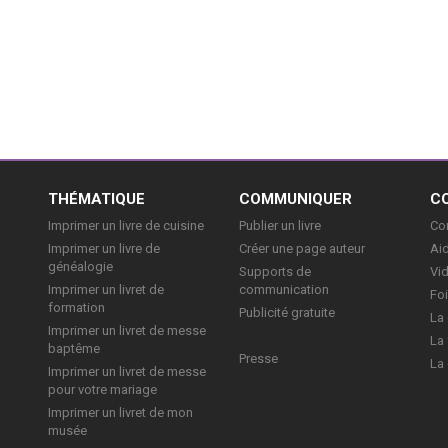
E
THÉMATIQUE
COMMUNIQUER
C
Imprimer un livre de cuisine
Publier un livre
Con
Imprimer un livre de
Créer une page auteur
Aid
généalogie
Supports de
Vi
Imprimer un livret de
communication
Foi
formation
Publicité gratuite
La 
Imprimer un livret de messe
La 
baptême
Presse
La 
Imprimer un livret de messe
pour votre mariage
Imprimer un livret de mon
musée