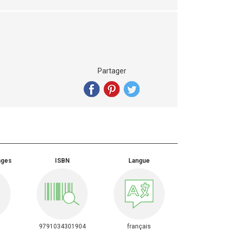
Partager
ages
ISBN
Langue
9791034301904
français