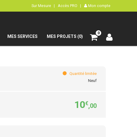
Sur Mesure |
Accès PRO |
Mon compte
0
MES SERVICES
MES PROJETS (0)
Quantité limitée
Neuf
10
€
,00