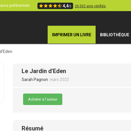
aires préférentiels
4,4
26 502 avis vérifiés
/5
IMPRIMER UN LIVRE
BIBLIOTHÈQUE
 d'Eden
Le Jardin d'Eden
Sarah Pagnon
mars 2022
Acheter à l’auteur
Résumé