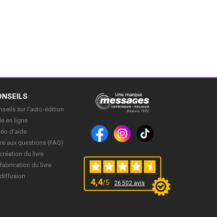
ONSEILS
seils sur l’auto-édition
e en ligne
déo d’aide
re aux questions (FAQ)
création du livre
fabrication du livre
diffusion
4,4
/5
26 502 avis