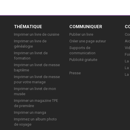
E
THÉMATIQUE
COMMUNIQUER
C
Imprimer un livre de cuisine
Publier un livre
Con
Imprimer un livre de
Créer une page auteur
Aid
généalogie
Supports de
Vi
Imprimer un livret de
communication
Foi
formation
Publicité gratuite
La 
Imprimer un livret de messe
La 
baptême
Presse
La 
Imprimer un livret de messe
pour votre mariage
Imprimer un livret de mon
musée
Imprimer un magazine TPE
de première
Imprimer un manga
Imprimez un album photo
de voyage