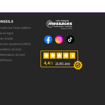
ONSEILS
seils sur l’auto-édition
e en ligne
déo d’aide
re aux questions (FAQ)
création du livre
fabrication du livre
diffusion
4,4
/5
26 491 avis