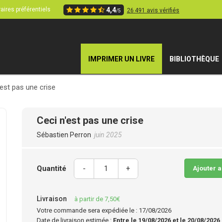
aires préférentiels
4,4
26 491 avis vérifiés
/5
IMPRIMER UN LIVRE
BIBLIOTHÈQUE
'est pas une crise
Ceci n'est pas une crise
Sébastien Perron
juin 2025
Quantité
-
+
Ajouter 
Livraison
à partir de 7,50€
Votre commande sera expédiée le : 17/08/2026
Date de livraison estimée :
Entre le 19/08/2026 et le 20/08/2026