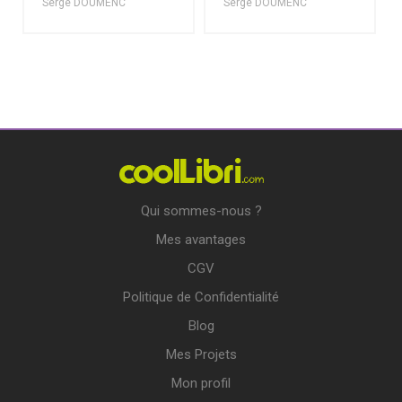
Serge DOUMENC
Serge DOUMENC
Qui sommes-nous ?
Mes avantages
CGV
Politique de Confidentialité
Blog
Mes Projets
Mon profil