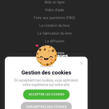
Aide en ligne
Vidéo d’aide
Foire aux questions (FAQ)
La création du livre
La fabrication du livre
La diffusion
Gestion des cookies
En acceptant nos cookies, vous optimisez
votre expérience sur notre site.
ACCEPTER LES COOKIES
4,4
/5
26 505 avis
PARAMÈTRES DES COOKIES