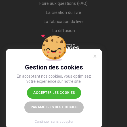
Foire aux questions (FAQ)
La création du livre
La fabrication du livre
La diffusion
Gestion des cookies
En acceptant nos cookies, vous optimisez
votre expérience sur notre site.
ACCEPTER LES COOKIES
4,4
/5
26 502 avis
PARAMÈTRES DES COOKIES
Continuer sans accepter