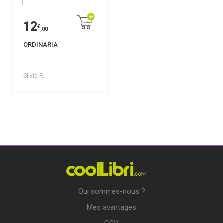
12
€
,00
ORDINARIA
Silvia R
Qui sommes-nous ?
Mes avantages