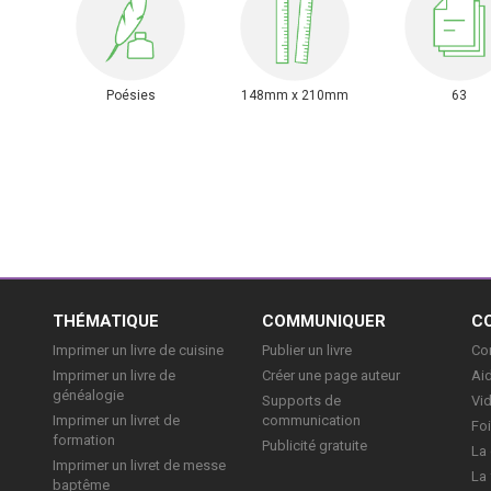
Poésies
148mm x 210mm
63
E
THÉMATIQUE
COMMUNIQUER
C
Imprimer un livre de cuisine
Publier un livre
Con
Imprimer un livre de
Créer une page auteur
Aid
généalogie
Supports de
Vi
Imprimer un livret de
communication
Foi
formation
Publicité gratuite
La 
Imprimer un livret de messe
La 
baptême