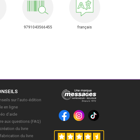
9791043566455
français
ONSEILS
seils sur l’auto-édition
e en ligne
déo d’aide
re aux questions (FAQ)
création du livre
fabrication du livre