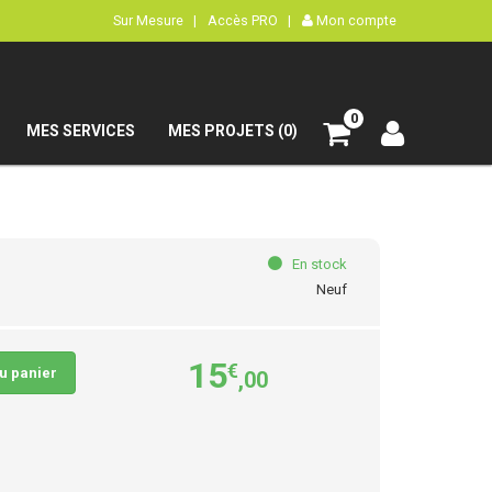
Sur Mesure |
Accès PRO |
Mon compte
0
MES SERVICES
MES PROJETS (0)
En stock
Neuf
15
€
au panier
,00