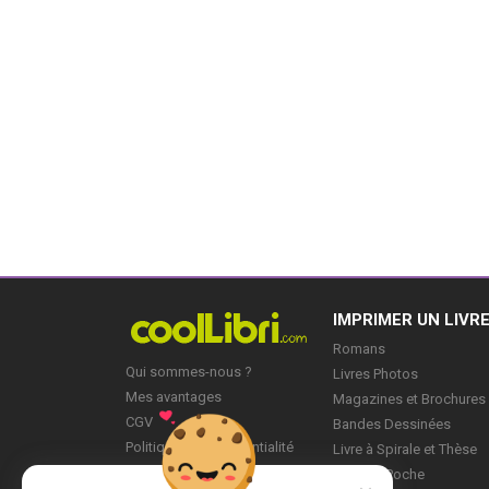
IMPRIMER UN LIVR
Romans
Qui sommes-nous ?
Livres Photos
Mes avantages
Magazines et Brochures
CGV
Bandes Dessinées
Politique de Confidentialité
Livre à Spirale et Thèse
Blog
Livre de Poche