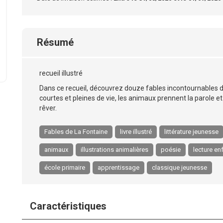
Résumé
recueil illustré
Dans ce recueil, découvrez douze fables incontournables de
courtes et pleines de vie, les animaux prennent la parole et i
rêver.
Fables de La Fontaine
livre illustré
littérature jeunesse
animaux
illustrations animalières
poésie
lecture en
école primaire
apprentissage
classique jeunesse
Caractéristiques