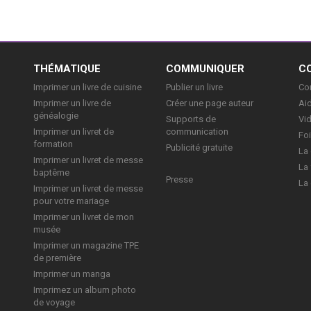
E
THÉMATIQUE
COMMUNIQUER
C
Imprimer un livre de cuisine
Publier un livre
Con
Imprimer un livre de
Créer une page auteur
Aid
généalogie
Supports de
Vi
Imprimer un livret de
communication
Foi
formation
Publicité gratuite
La 
Imprimer un livret de messe
La 
baptême
Presse
La 
Imprimer un livret de messe
pour votre mariage
Imprimer un livret de mon
musée
Imprimer un magazine TPE
de première
Imprimer un manga
Imprimez un album photo
de voyage