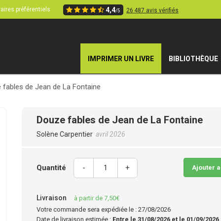
aires préférentiels
4,4
26 487 avis vérifiés
/5
IMPRIMER UN LIVRE
BIBLIOTHÈQUE
 fables de Jean de La Fontaine
Douze fables de Jean de La Fontaine
Solène Carpentier
avril 2026
Quantité
-
+
Ajouter 
Livraison
à partir de 7,50€
Votre commande sera expédiée le : 27/08/2026
Date de livraison estimée :
Entre le 31/08/2026 et le 01/09/2026