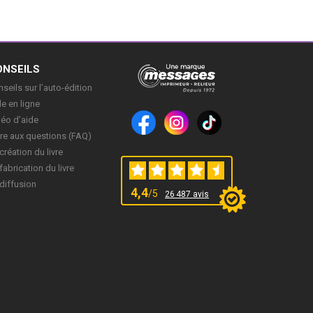
ONSEILS
seils sur l’auto-édition
e en ligne
déo d’aide
re aux questions (FAQ)
création du livre
fabrication du livre
diffusion
4,4
/5
26 487 avis