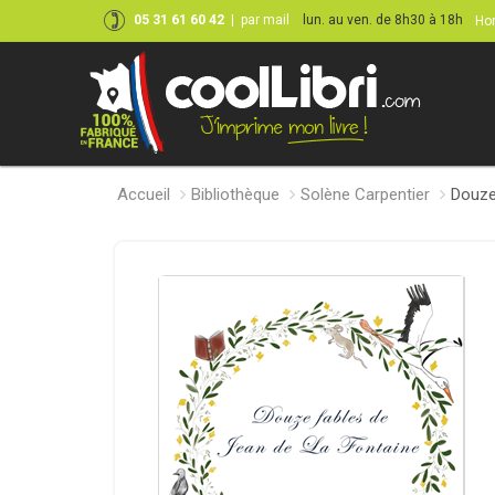
05 31 61 60 42
|
par mail
lun. au ven. de 8h30 à 18h
Hor
Accueil
Bibliothèque
Solène Carpentier
Douze