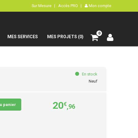
Sur Mesure |
Accès PRO |
Mon compte
0
MES SERVICES
MES PROJETS (0)
En stock
Neuf
20
€
au panier
,96