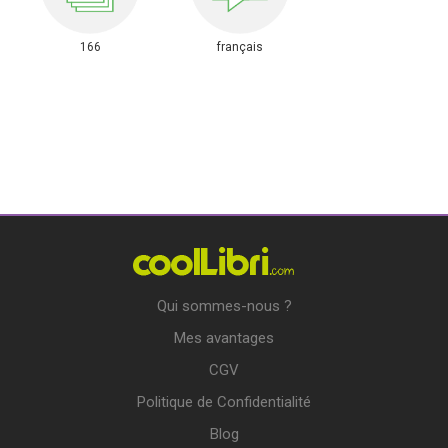
166
français
Qui sommes-nous ?
Mes avantages
CGV
Politique de Confidentialité
Blog