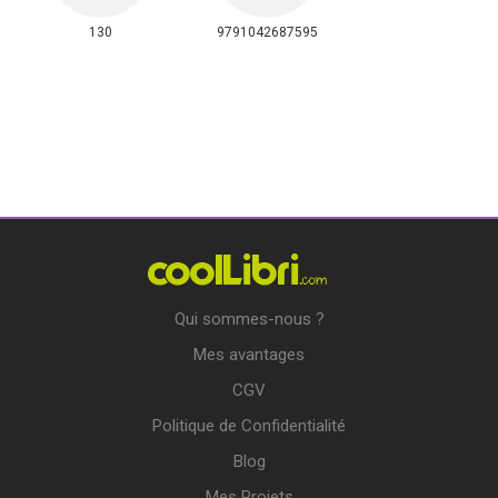
130
9791042687595
Qui sommes-nous ?
Mes avantages
CGV
Politique de Confidentialité
Blog
Mes Projets