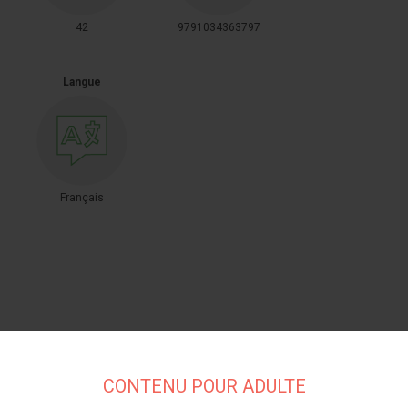
42
9791034363797
Langue
Français
CONTENU POUR ADULTE