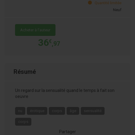
Quantité limitée
Neuf
Acheter à l’auteur
36
€
,97
Résumé
Un regard sur la sensualité quand le temps à fait son
oeuvre
nu
érotique
corps
âge
sensualité
corps
Partager