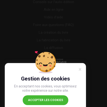
Conseils sur l’auto-édition
Aide en ligne
Vidéo d’aide
Foire aux questions (FAQ)
La création du livre
La fabrication du livre
La diffusion
Gestion des cookies
En acceptant nos cookies, vous optimisez
votre expérience sur notre site.
ACCEPTER LES COOKIES
4,4
/5
26 518 avis