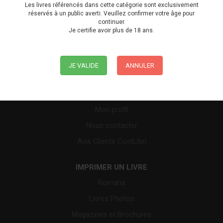
Les livres référencés dans cette catégorie sont exclusivement
Qui sommes-nous ?
réservés à un public averti. Veuillez confirmer votre âge pour
continuer.
Mes avantages
Je certifie avoir plus de 18 ans.
CGV
Politique de Confidentialité
JE VALIDE
ANNULER
Blog
Mes Projets
Mon profil
Nous contacter
Avis Clients CoolLibri
IMPRIMER UN LIVRE
Romans
Livres Photos
Magazines et Brochures