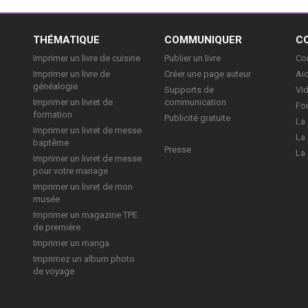
E
THÉMATIQUE
COMMUNIQUER
C
Imprimer un livre de cuisine
Publier un livre
Con
Imprimer un livre de
Créer une page auteur
Aid
généalogie
Supports de
Vi
Imprimer un livret de
communication
Foi
formation
Publicité gratuite
La 
Imprimer un livret de messe
La 
baptême
Presse
La 
Imprimer un livret de messe
pour votre mariage
Imprimer un livret de mon
musée
Imprimer un magazine TPE
de première
Imprimer un manga
Imprimez un album photo
de voyage