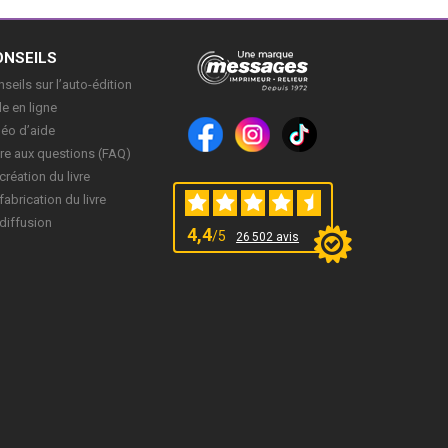
ONSEILS
seils sur l’auto-édition
e en ligne
déo d’aide
re aux questions (FAQ)
création du livre
fabrication du livre
diffusion
4,4
/5
26 502 avis