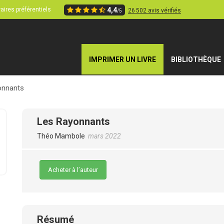
aires préférentiels
4,4
26 502 avis vérifiés
/5
IMPRIMER UN LIVRE
BIBLIOTHÈQUE
onnants
Les Rayonnants
Théo Mambole
mars 2022
Acheter à l’auteur
Résumé