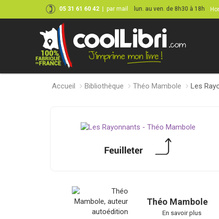
05 31 61 60 42
|
par mail
lun. au ven. de 8h30 à 18h
Hor
Accueil
Bibliothèque
Théo Mambole
Les Ray
Théo Mambole
En savoir plus