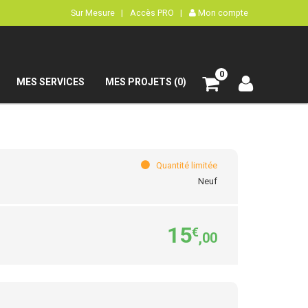
Sur Mesure |
Accès PRO |
Mon compte
0
MES SERVICES
MES PROJETS (0)
Quantité limitée
Neuf
15
€
,00