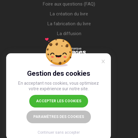
Foire aux questions (FAQ)
La création du livre
La fabrication du livre
La diffusion
Gestion des cookies
En acceptant nos cookies, vous optimisez
votre expérience sur notre site.
ACCEPTER LES COOKIES
4,4
/5
26 505 avis
PARAMÈTRES DES COOKIES
Continuer sans accepter