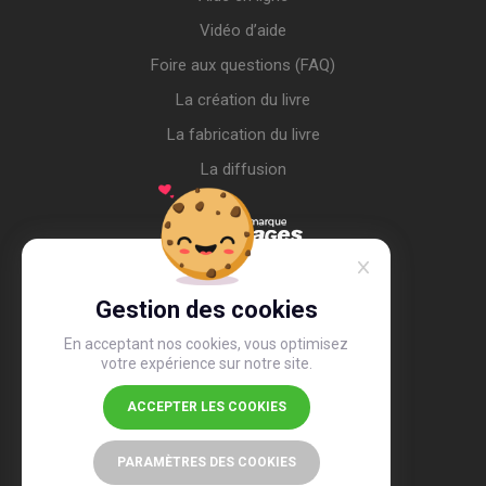
Vidéo d’aide
Foire aux questions (FAQ)
La création du livre
La fabrication du livre
La diffusion
Gestion des cookies
En acceptant nos cookies, vous optimisez
votre expérience sur notre site.
ACCEPTER LES COOKIES
4,4
/5
26 491 avis
PARAMÈTRES DES COOKIES